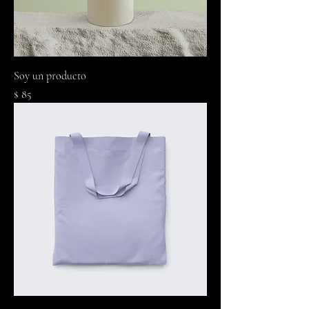
Soy un producto
Precio
$ 85