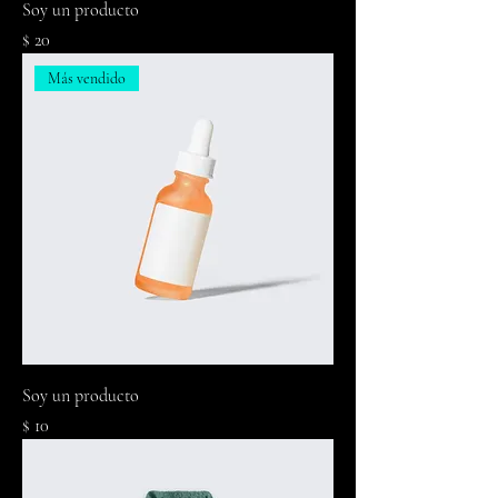
Soy un producto
Precio
$ 20
Más vendido
Soy un producto
Precio
$ 10