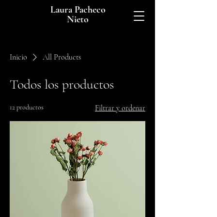
Laura Pacheco
Nieto
Inicio
All Products
Todos los productos
12 productos
Filtrar y ordenar